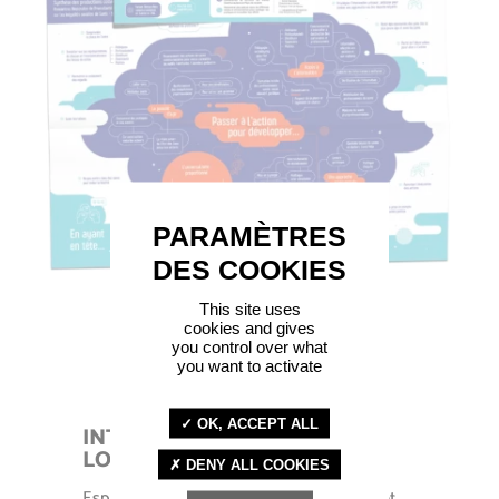
This site uses
cookies and gives
you control over what
you want to activate
OK, ACCEPT ALL
INTERACTIONS PAYS DE LA
LOIRE
DENY ALL COOKIES
Espace régional collaboratif d’expertise et