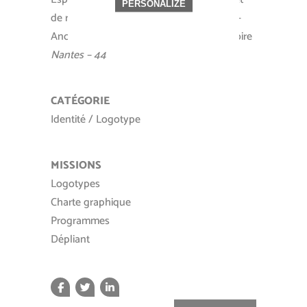
PERSONALIZE
de ressources en promotion de la santé –
Anciennement Promosanté Pays de la Loire
Nantes – 44
CATÉGORIE
Identité / Logotype
MISSIONS
Logotypes
Charte graphique
Programmes
Dépliant