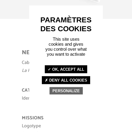
This site uses
cookies and gives
you control over what
NEOCIAL
you want to activate
Cabinet d’avocats
La Roche-sur-Yon – 85
OK, ACCEPT ALL
DENY ALL COOKIES
CATÉGORIE
PERSONALIZE
Identité / Logotype
MISSIONS
Logotype